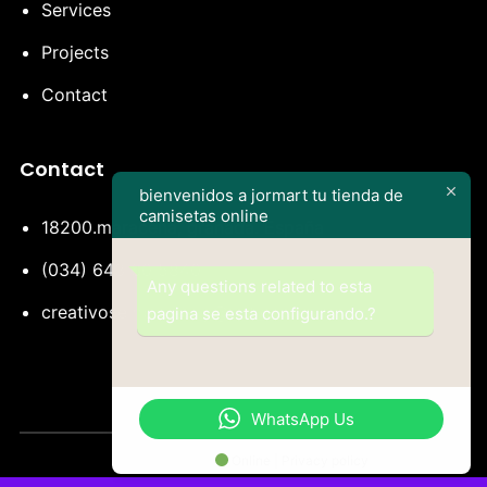
Services
Projects
Contact
Contact
bienvenidos a jormart tu tienda de
camisetas online
18200.maracena, granada. España
(034) 643 60 5840
Any questions related to esta
creativosembroidery@outlook-es
pagina se esta configurando.?
WhatsApp Us
Online | Privacy policy